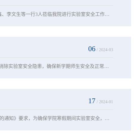
6月28日下午，自治区教育厅实验室安全现场检查组观察员李利军以及成员岳鑫、李文生等一行3人莅临我院进行实验室安全工作专项检查与指导。检查组通过听取简要汇报、查阅台账、实地考察和现场反馈四个环节对学院实验室安全工作进行了全方位检查。党委委员、副院长、二级巡视员郭志忠出席会议并讲话。教务处、办公室、侦查系、治安系、交通管理系、法律系、政治理论教学部、警体教学部等相关职能部门负责人及各实验室相关管理人员参加会议。...
06
/ 2024-03
为进一步做好“开学第一课”准备工作，加强2024年春季学期实验室安全管理，消除实验室安全隐患，确保新学期师生安全及正常教学秩序，3月4日上午，学院开展校园安全和实验室安全大检查。学院党委委员、副院长刘伟、哈布日带队，办公室、教务处、学生处、后勤处等部门负责人陪同检查。检查组一行先后来到科教大厦、警体馆、警训楼等场所，实地对办公室、教务处、侦查系、交通管理系、警体教学部所属各实验室进行了检查，对照检查重点内容，...
17
/ 2024-01
按照自治区教育厅《关于做好2024年度寒假期间高等学校科研实验室安全工作的通知》要求，为确保学院寒假期间实验室安全，防止安全事故发生，1月17日上午，由学院党委委员、副院长郭志忠带队，教务处处长巩利萍以及办公室、教务处、侦查系、交通管理系、警体教学部等实验室责任管理部门相关负责人组成检查组，对全院各实验（训）室开展安全隐患集中检查，重点对实验室安全管理是否存在疏漏、实验场所安全设施是否完善、“四关、四防”...