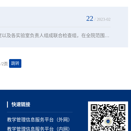
22
/ 2023-02
为进一步加强教学实验室安全管理工作，2月22日上午，由学院教务处、办公室以及各实验室负责人组成联合检查组，在全院范围内开展了开学前实验室及各类实验研究场所的安全隐患专项检查工作，重点对实验室安全管理存在疏漏、实验场所安全设施不完善、“四关、四防”存在安全隐患等方面进行重点检查。检查组先后对办公室、教务处、侦查系、交通系、警体教学部所管理的实验室进行了检查，实地检查了使用记录、部门实验室安全隐患自查台账、...
跳转
/2页
快速链接
教学管理信息服务平台（外网）
教学管理信息服务平台（内网）