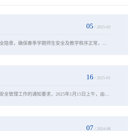
05
/ 2025-03
为进一步做好2025年实验室安全管理工作，强化安全防范意识，消除实验室安全隐患，确保春季学期师生安全及教学秩序正常，全力确保“两会”期间安全稳定。3月5日上午，由学院党委委员、副院长郭志忠带队开展了实验室安全集中检查，办公室、教务处等部门相关负责人参加检查。为严密防控重点环节安全风险，检查组一行先后来到科教大厦、警体馆、实验实训楼等重点部位，对各相关部门所属实验实训室进行全面检查，实地检查了消防设施、使用记录台账、...
16
/ 2025-01
为确保寒假期间实验实训室安全，按照自治区教育厅关于做好寒假期间实验室安全管理工作的通知要求，2025年1月15日上午，由学院党委委员、副院长郭志忠带队，教务处处长巩利萍以及教务处、办公室相关负责人组成的检查组，在全院范围内开展了实验实训室及相关场所的安全隐患集中检查，重点对实验实训室的安全管理、实验场所安全设施、“四关、四防”等方面进行检查。检查组先后到科教大厦、警体馆、实验实训楼重点部位，对办公室、教务处、...
07
/ 2024-08